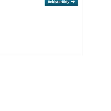
Rekisteröidy
Kerro tänne, mitä etsit! Saat vastauksen
heti.