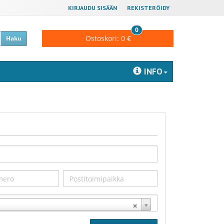
KIRJAUDU SISÄÄN
REKISTERÖIDY
0
Ostoskori:
0 €
Haku
INFO