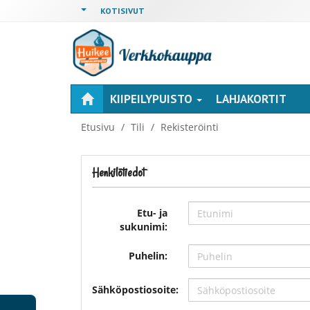
KOTISIVUT
KIIPEILYPUISTO
LAHJAKORTIT
Etusivu
Tili
Rekisteröinti
Henkilötiedot
Etu- ja
sukunimi:
Puhelin:
Sähköpostiosoite: