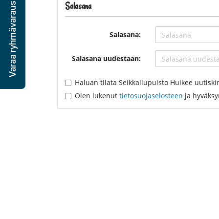
Salasana
Varaa ryhmävaraus
Salasana:
Salasana uudestaan:
Haluan tilata Seikkailupuisto Huikee uutiski
Olen lukenut
tietosuojaselosteen
ja hyväksyn