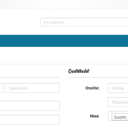
Osoitetiedot
Osoite:
Maa:
Suomi