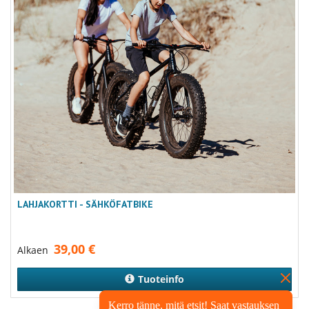
LAHJAKORTTI - SÄHKÖFATBIKE
39,00
€
Alkaen
Tuoteinfo
Kerro tänne, mitä etsit! Saat