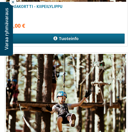
LAHJAKORTTI - KIIPEILYLIPPU
Varaa ryhmävaraus
23,00
€
Tuoteinfo