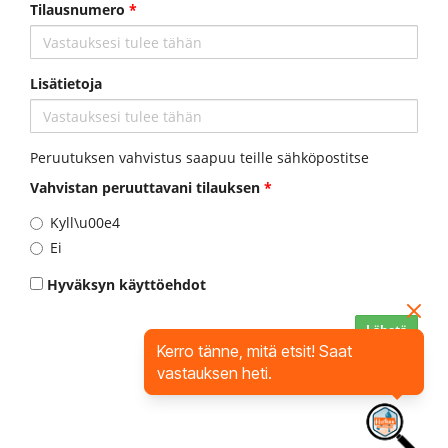
Tilausnumero
*
Lisätietoja
Peruutuksen vahvistus saapuu teille sähköpostitse
Vahvistan peruuttavani tilauksen
*
Kyll\u00e4
Ei
Hyväksyn käyttöehdot
Lähetä
Kerro tänne, mitä etsit! Saat
vastauksen heti.