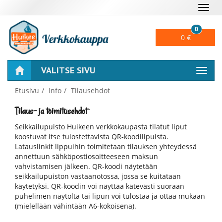
Naviga
0
0 €
VALITSE SIVU
Naviga
Etusivu
Info
Tilausehdot
Tilaus- ja toimitusehdot
Seikkailupuisto Huikeen verkkokaupasta tilatut liput
koostuvat itse tulostettavista QR-koodilipuista.
Latauslinkit lippuihin toimitetaan tilauksen yhteydessä
annettuun sähköpostiosoitteeseen maksun
vahvistamisen jälkeen. QR-koodi näytetään
seikkailupuiston vastaanotossa, jossa se kuitataan
käytetyksi. QR-koodin voi näyttää kätevästi suoraan
puhelimen näytöltä tai lipun voi tulostaa ja ottaa mukaan
(mielellään vähintään A6-kokoisena).