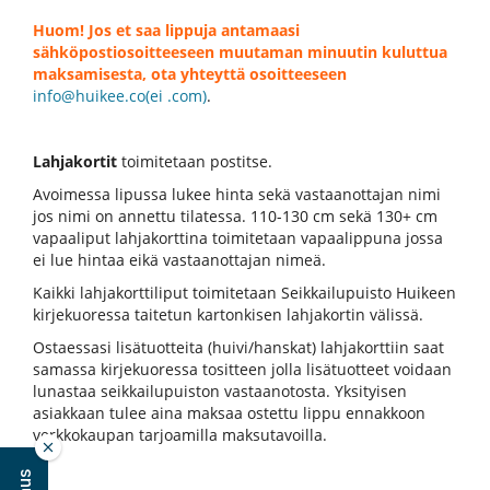
Huom! Jos et saa lippuja antamaasi
sähköpostiosoitteeseen muutaman minuutin kuluttua
maksamisesta, ota yhteyttä osoitteeseen
info@huikee.co(ei .com)
.
Lahjakortit
toimitetaan postitse.
Avoimessa lipussa lukee hinta sekä vastaanottajan nimi
jos nimi on annettu tilatessa. 110-130 cm sekä 130+ cm
vapaaliput lahjakorttina toimitetaan vapaalippuna jossa
ei lue hintaa eikä vastaanottajan nimeä.
Kaikki lahjakorttiliput toimitetaan Seikkailupuisto Huikeen
kirjekuoressa taitetun kartonkisen lahjakortin välissä.
Ostaessasi lisätuotteita (huivi/hanskat) lahjakorttiin saat
samassa kirjekuoressa tositteen jolla lisätuotteet voidaan
lunastaa seikkailupuiston vastaanotosta. Yksityisen
asiakkaan tulee aina maksaa ostettu lippu ennakkoon
verkkokaupan tarjoamilla maksutavoilla.