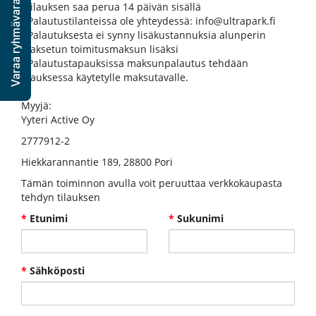
Varaa ryhmävaraus
-Tilauksen saa perua 14 päivän sisällä
- Palautustilanteissa ole yhteydessä: info@ultrapark.fi
- Palautuksesta ei synny lisäkustannuksia alunperin
maksetun toimitusmaksun lisäksi
- Palautustapauksissa maksunpalautus tehdään
tilauksessa käytetylle maksutavalle.
Myyjä:
Yyteri Active Oy
2777912-2
Hiekkarannantie 189, 28800 Pori
Tämän toiminnon avulla voit peruuttaa verkkokaupasta
tehdyn tilauksen
*
Etunimi
*
Sukunimi
*
Sähköposti