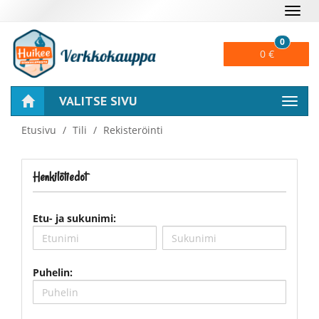
Naviga
0
0 €
VALITSE SIVU
Naviga
Etusivu
Tili
Rekisteröinti
Henkilötiedot
Etu- ja sukunimi:
Puhelin: