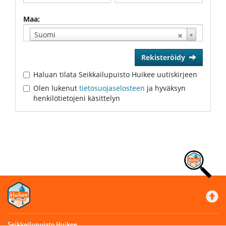
Maa:
Suomi
Rekisteröidy
Haluan tilata Seikkailupuisto Huikee uutiskirjeen
Olen lukenut
tietosuojaselosteen
ja hyväksyn
henkilötietojeni käsittelyn
Kerro tänne, mitä etsit! Saat vastauksen
heti.
Seikkailupuisto Huikee