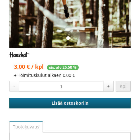
Hanskat
3,00 € / kpl
sis. alv 25,50 %
+ Toimituskulut alkaen 0,00 €
-
+
Kpl
Lisää ostoskoriin
Tuotekuvaus