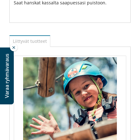
Saat hanskat kassalta saapuessasi puistoon.
Liittyvät tuotteet
Varaa ryhmävaraus